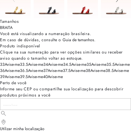
Tamanhos
BRA
ITA
Você está visualizando a numeração
brasileira
.
Em caso de dúvidas, consulte o
Guia de tamanhos
.
Produto indisponível
Clique na sua numeração para ver opções similares ou receber
aviso quando o tamanho voltar ao estoque.
33
Avise-me
33.5
Avise-me
34
Avise-me
34.5
Avise-me
35
Avise-me
35.5
Avise-me
36
Avise-me
36.5
Avise-me
37
Avise-me
37.5
Avise-me
38
Avise-me
38.5
Avise-me
39
Avise-me
39.5
Avise-me
40
Avise-me
Perto de você
Informe seu CEP ou compartilhe sua localização para descobrir
produtos próximos a você
Utilizar minha localização