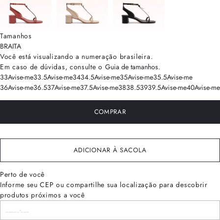
Tamanhos
BRA
ITA
Você está visualizando a numeração
brasileira
.
Em caso de dúvidas, consulte o
Guia de tamanhos
.
33
Avise-me
33.5
Avise-me
34
34.5
Avise-me
35
Avise-me
35.5
Avise-me
36
Avise-me
36.5
37
Avise-me
37.5
Avise-me
38
38.5
39
39.5
Avise-me
40
Avise-me
COMPRAR
ADICIONAR À SACOLA
Perto de você
Informe seu CEP ou compartilhe sua localização para descobrir
produtos próximos a você