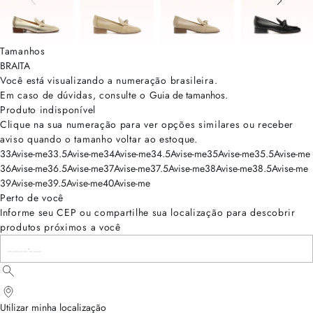
Tamanhos
BRA
ITA
Você está visualizando a numeração
brasileira
.
Em caso de dúvidas, consulte o
Guia de tamanhos
.
Produto indisponível
Clique na sua numeração para ver opções similares ou receber
aviso quando o tamanho voltar ao estoque.
33
Avise-me
33.5
Avise-me
34
Avise-me
34.5
Avise-me
35
Avise-me
35.5
Avise-me
36
Avise-me
36.5
Avise-me
37
Avise-me
37.5
Avise-me
38
Avise-me
38.5
Avise-me
39
Avise-me
39.5
Avise-me
40
Avise-me
Perto de você
Informe seu CEP ou compartilhe sua localização para descobrir
produtos próximos a você
Utilizar minha localização