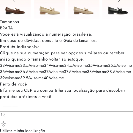
Tamanhos
BRA
ITA
Você está visualizando a numeração
brasileira
.
Em caso de dúvidas, consulte o
Guia de tamanhos
.
Produto indisponível
Clique na sua numeração para ver opções similares ou receber
aviso quando o tamanho voltar ao estoque.
33
Avise-me
33.5
Avise-me
34
Avise-me
34.5
Avise-me
35
Avise-me
35.5
Avise-me
36
Avise-me
36.5
Avise-me
37
Avise-me
37.5
Avise-me
38
Avise-me
38.5
Avise-me
39
Avise-me
39.5
Avise-me
40
Avise-me
Perto de você
Informe seu CEP ou compartilhe sua localização para descobrir
produtos próximos a você
Utilizar minha localização