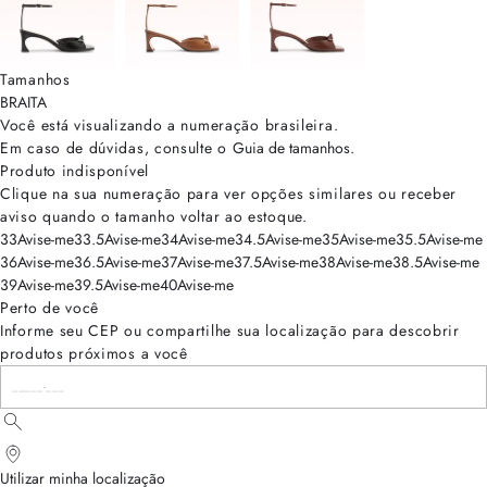
Tamanhos
BRA
ITA
Você está visualizando a numeração
brasileira
.
Em caso de dúvidas, consulte o
Guia de tamanhos
.
Produto indisponível
Clique na sua numeração para ver opções similares ou receber
aviso quando o tamanho voltar ao estoque.
33
Avise-me
33.5
Avise-me
34
Avise-me
34.5
Avise-me
35
Avise-me
35.5
Avise-me
36
Avise-me
36.5
Avise-me
37
Avise-me
37.5
Avise-me
38
Avise-me
38.5
Avise-me
39
Avise-me
39.5
Avise-me
40
Avise-me
Perto de você
Informe seu CEP ou compartilhe sua localização para descobrir
produtos próximos a você
Utilizar minha localização