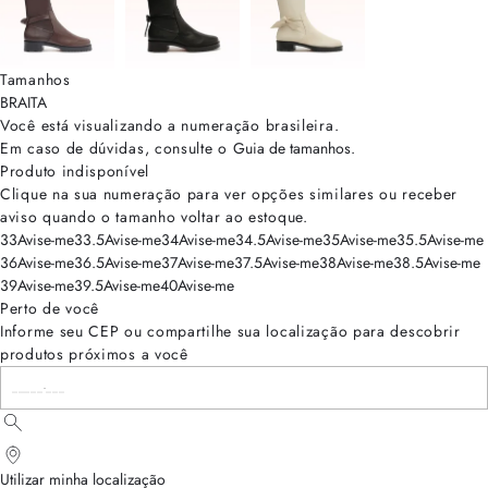
Tamanhos
BRA
ITA
Você está visualizando a numeração
brasileira
.
Em caso de dúvidas, consulte o
Guia de tamanhos
.
Produto indisponível
Clique na sua numeração para ver opções similares ou receber
aviso quando o tamanho voltar ao estoque.
33
Avise-me
33.5
Avise-me
34
Avise-me
34.5
Avise-me
35
Avise-me
35.5
Avise-me
36
Avise-me
36.5
Avise-me
37
Avise-me
37.5
Avise-me
38
Avise-me
38.5
Avise-me
39
Avise-me
39.5
Avise-me
40
Avise-me
Perto de você
Informe seu CEP ou compartilhe sua localização para descobrir
produtos próximos a você
Utilizar minha localização