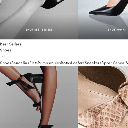
Best Sellers
Shoes
Shoes
Sandálias
Flats
Pumps
Mules
Botas
Loafers
Sneakers
Sport Sandal
S