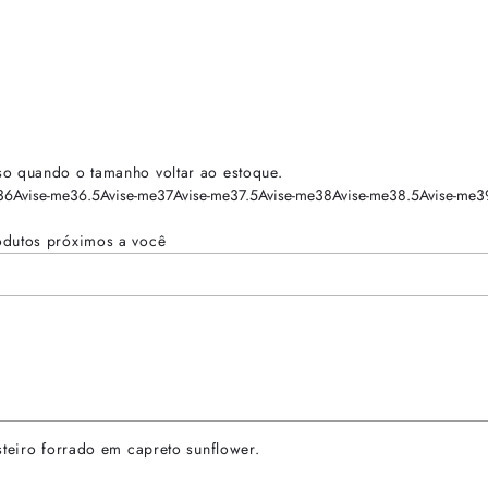
so quando o tamanho voltar ao estoque.
36
Avise-me
36.5
Avise-me
37
Avise-me
37.5
Avise-me
38
Avise-me
38.5
Avise-me
3
odutos próximos a você
steiro forrado em capreto sunflower.