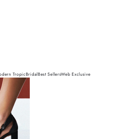
odern Tropic
Bridal
Best Sellers
Web Exclusive