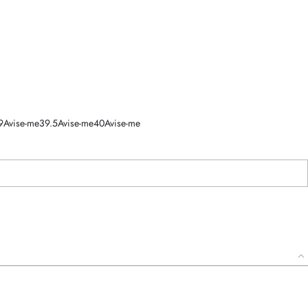
9
Avise-me
39.5
Avise-me
40
Avise-me