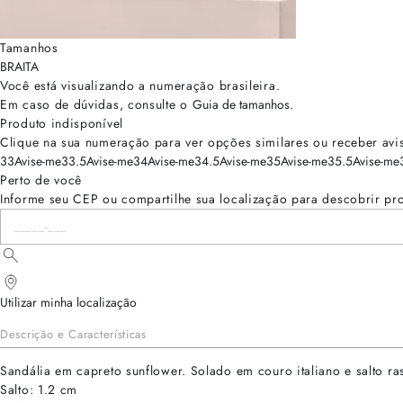
Tamanhos
BRA
ITA
Você está visualizando a numeração
brasileira
.
Em caso de dúvidas, consulte o
Guia de tamanhos
.
Produto indisponível
Clique na sua numeração para ver opções similares ou receber avi
33
Avise-me
33.5
Avise-me
34
Avise-me
34.5
Avise-me
35
Avise-me
35.5
Avise-me
Perto de você
Informe seu CEP ou compartilhe sua localização para descobrir pr
Utilizar minha localização
Descrição e Características
Sandália em capreto sunflower. Solado em couro italiano e salto ra
Salto: 1.2 cm