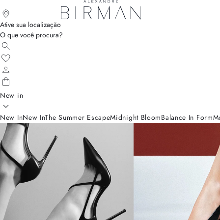
Ative sua localização
O que você procura?
New in
New In
New In
The Summer Escape
Midnight Bloom
Balance In Form
M