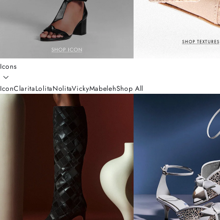
Icons
Icon
Clarita
Lolita
Nolita
Vicky
Mabeleh
Shop All