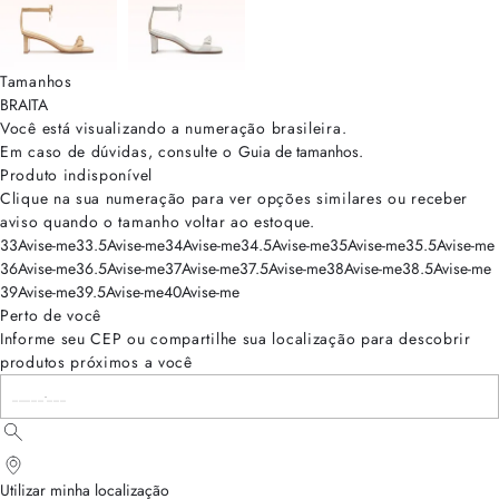
Tamanhos
BRA
ITA
Você está visualizando a numeração
brasileira
.
Em caso de dúvidas, consulte o
Guia de tamanhos
.
Produto indisponível
Clique na sua numeração para ver opções similares ou receber
aviso quando o tamanho voltar ao estoque.
33
Avise-me
33.5
Avise-me
34
Avise-me
34.5
Avise-me
35
Avise-me
35.5
Avise-me
36
Avise-me
36.5
Avise-me
37
Avise-me
37.5
Avise-me
38
Avise-me
38.5
Avise-me
39
Avise-me
39.5
Avise-me
40
Avise-me
Perto de você
Informe seu CEP ou compartilhe sua localização para descobrir
produtos próximos a você
Utilizar minha localização