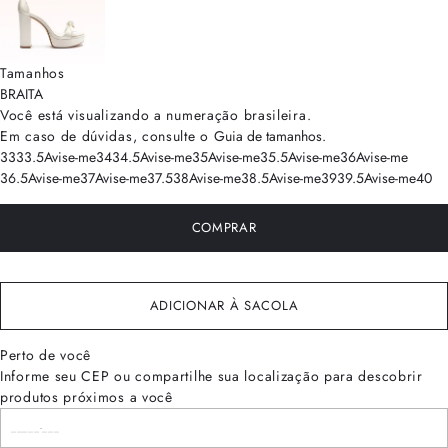
Tamanhos
BRA
ITA
Você está visualizando a numeração
brasileira
.
Em caso de dúvidas, consulte o
Guia de tamanhos
.
33
33.5
Avise-me
34
34.5
Avise-me
35
Avise-me
35.5
Avise-me
36
Avise-me
36.5
Avise-me
37
Avise-me
37.5
38
Avise-me
38.5
Avise-me
39
39.5
Avise-me
40
COMPRAR
ADICIONAR À SACOLA
Perto de você
Informe seu CEP ou compartilhe sua localização para descobrir
produtos próximos a você