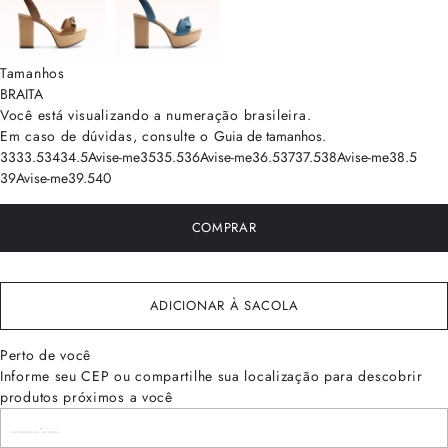
Tamanhos
BRA
ITA
Você está visualizando a numeração
brasileira
.
Em caso de dúvidas, consulte o
Guia de tamanhos
.
33
33.5
34
34.5
Avise-me
35
35.5
36
Avise-me
36.5
37
37.5
38
Avise-me
38.5
39
Avise-me
39.5
40
COMPRAR
ADICIONAR À SACOLA
Perto de você
Informe seu CEP ou compartilhe sua localização para descobrir
produtos próximos a você