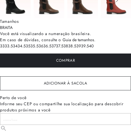
Tamanhos
BRA
ITA
Você está visualizando a numeração
brasileira
.
Em caso de dúvidas, consulte o
Guia de tamanhos
.
33
33.5
34
34.5
35
35.5
36
36.5
37
37.5
38
38.5
39
39.5
40
COMPRAR
ADICIONAR À SACOLA
Perto de você
Informe seu CEP ou compartilhe sua localização para descobrir
produtos próximos a você