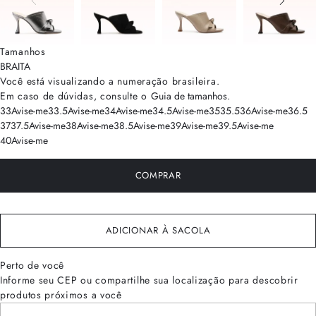
Tamanhos
BRA
ITA
Você está visualizando a numeração
brasileira
.
Em caso de dúvidas, consulte o
Guia de tamanhos
.
33
Avise-me
33.5
Avise-me
34
Avise-me
34.5
Avise-me
35
35.5
36
Avise-me
36.5
37
37.5
Avise-me
38
Avise-me
38.5
Avise-me
39
Avise-me
39.5
Avise-me
40
Avise-me
COMPRAR
ADICIONAR À SACOLA
Perto de você
Informe seu CEP ou compartilhe sua localização para descobrir
produtos próximos a você