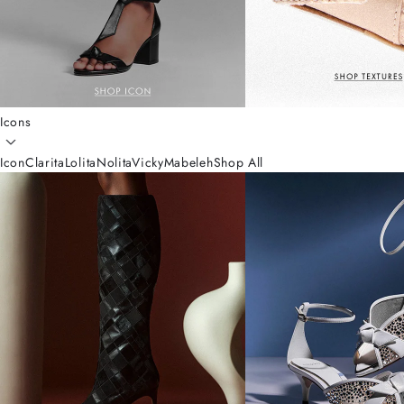
Icons
Icon
Clarita
Lolita
Nolita
Vicky
Mabeleh
Shop All