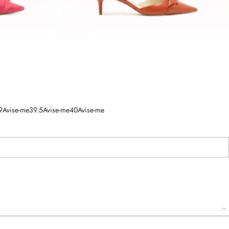
9
Avise-me
39.5
Avise-me
40
Avise-me