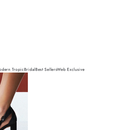
odern Tropic
Bridal
Best Sellers
Web Exclusive