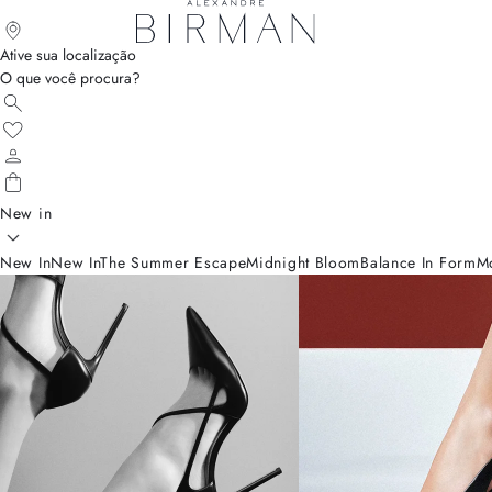
Ative sua localização
O que você procura?
New in
New In
New In
The Summer Escape
Midnight Bloom
Balance In Form
M