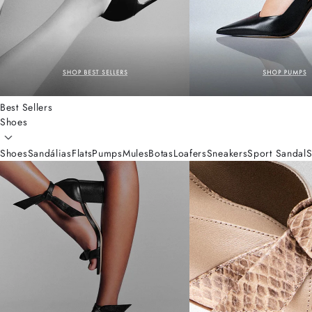
Best Sellers
Shoes
Shoes
Sandálias
Flats
Pumps
Mules
Botas
Loafers
Sneakers
Sport Sandal
S