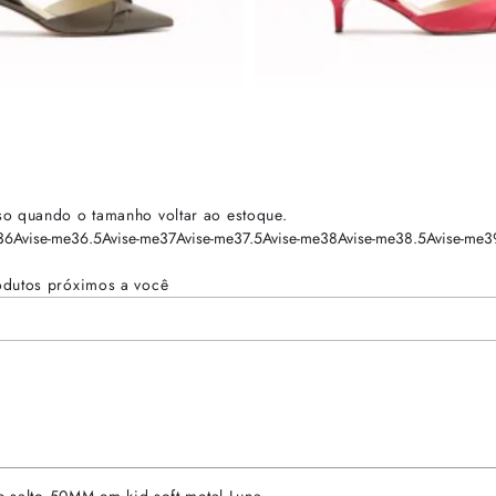
so quando o tamanho voltar ao estoque.
36
Avise-me
36.5
Avise-me
37
Avise-me
37.5
Avise-me
38
Avise-me
38.5
Avise-me
3
odutos próximos a você