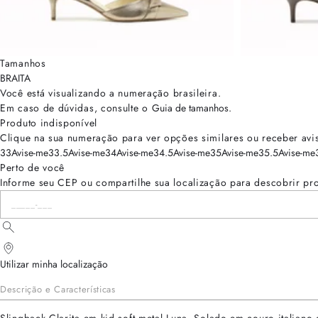
Tamanhos
BRA
ITA
Você está visualizando a numeração
brasileira
.
Em caso de dúvidas, consulte o
Guia de tamanhos
.
Produto indisponível
Clique na sua numeração para ver opções similares ou receber avi
33
Avise-me
33.5
Avise-me
34
Avise-me
34.5
Avise-me
35
Avise-me
35.5
Avise-me
Perto de você
Informe seu CEP ou compartilhe sua localização para descobrir pr
Utilizar minha localização
Descrição e Características