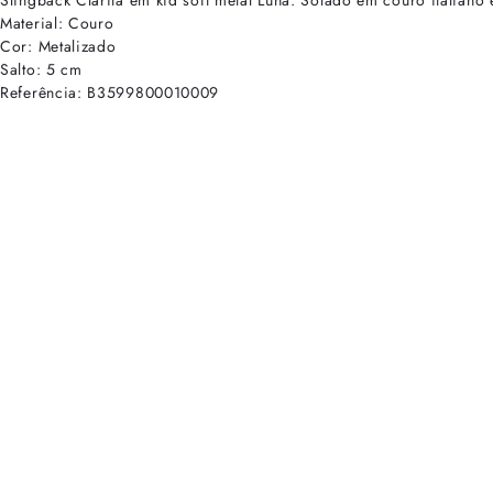
Slingback Clarita em kid soft metal Luna. Solado em couro italiano
Material: Couro
Cor: Metalizado
Salto: 5 cm
Referência: B3599800010009
cadastre-se para receber as novidades de Alexandre Birman
Inscreva-se hoje e desbloqueie acesso prioritário a novidades e ofe
E-mail cadastrado com sucesso
Voltar
Ajuda e Suporte
Políticas de Privacidade
Central de Atendimento
Termos de Uso
Sobre
Nossas Lojas
Seja um Franqueado
Sustentabilidade
Certificado