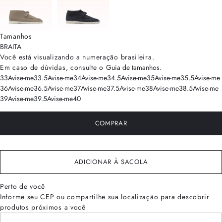
Tamanhos
BRA
ITA
Você está visualizando a numeração
brasileira
.
Em caso de dúvidas, consulte o
Guia de tamanhos
.
33
Avise-me
33.5
Avise-me
34
Avise-me
34.5
Avise-me
35
Avise-me
35.5
Avise-me
36
Avise-me
36.5
Avise-me
37
Avise-me
37.5
Avise-me
38
Avise-me
38.5
Avise-me
39
Avise-me
39.5
Avise-me
40
COMPRAR
ADICIONAR À SACOLA
Perto de você
Informe seu CEP ou compartilhe sua localização para descobrir
produtos próximos a você