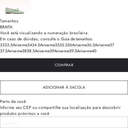
Tamanhos
BRA
ITA
Você está visualizando a numeração
brasileira
.
Em caso de dúvidas, consulte o
Guia de tamanhos
.
33
33.5
Avise-me
34
34.5
Avise-me
35
35.5
36
Avise-me
36.5
Avise-me
37
37.5
Avise-me
38
38.5
Avise-me
39
Avise-me
39.5
Avise-me
40
COMPRAR
ADICIONAR À SACOLA
Perto de você
Informe seu CEP ou compartilhe sua localização para descobrir
produtos próximos a você