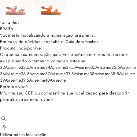
Tamanhos
BRA
ITA
Você está visualizando a numeração
brasileira
.
Em caso de dúvidas, consulte o
Guia de tamanhos
.
Produto indisponível
Clique na sua numeração para ver opções similares ou receber
aviso quando o tamanho voltar ao estoque.
33
Avise-me
33.5
Avise-me
34
Avise-me
34.5
Avise-me
35
Avise-me
35.5
Avise-me
36
Avise-me
36.5
Avise-me
37
Avise-me
37.5
Avise-me
38
Avise-me
38.5
Avise-me
39
Avise-me
39.5
Avise-me
40
Avise-me
Perto de você
Informe seu CEP ou compartilhe sua localização para descobrir
produtos próximos a você
Utilizar minha localização