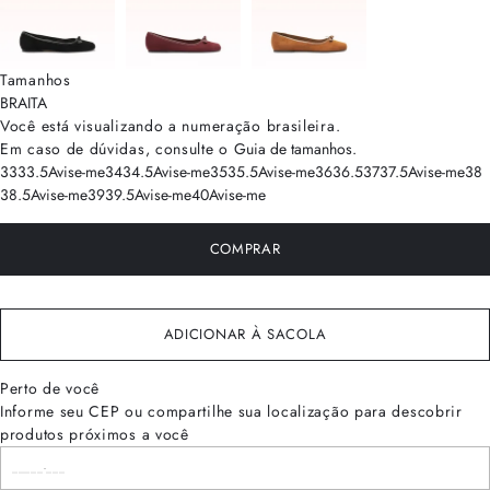
Tamanhos
BRA
ITA
Você está visualizando a numeração
brasileira
.
Em caso de dúvidas, consulte o
Guia de tamanhos
.
33
33.5
Avise-me
34
34.5
Avise-me
35
35.5
Avise-me
36
36.5
37
37.5
Avise-me
38
38.5
Avise-me
39
39.5
Avise-me
40
Avise-me
COMPRAR
ADICIONAR À SACOLA
Perto de você
Informe seu CEP ou compartilhe sua localização para descobrir
produtos próximos a você