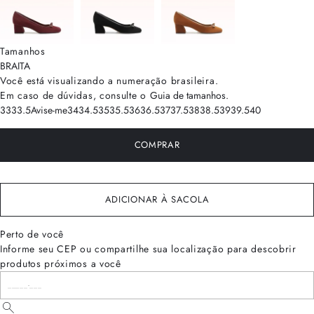
Tamanhos
BRA
ITA
Você está visualizando a numeração
brasileira
.
Em caso de dúvidas, consulte o
Guia de tamanhos
.
33
33.5
Avise-me
34
34.5
35
35.5
36
36.5
37
37.5
38
38.5
39
39.5
40
COMPRAR
ADICIONAR À SACOLA
Perto de você
Informe seu CEP ou compartilhe sua localização para descobrir
produtos próximos a você