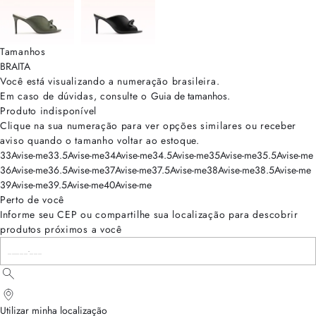
Tamanhos
BRA
ITA
Você está visualizando a numeração
brasileira
.
Em caso de dúvidas, consulte o
Guia de tamanhos
.
Produto indisponível
Clique na sua numeração para ver opções similares ou receber
aviso quando o tamanho voltar ao estoque.
33
Avise-me
33.5
Avise-me
34
Avise-me
34.5
Avise-me
35
Avise-me
35.5
Avise-me
36
Avise-me
36.5
Avise-me
37
Avise-me
37.5
Avise-me
38
Avise-me
38.5
Avise-me
39
Avise-me
39.5
Avise-me
40
Avise-me
Perto de você
Informe seu CEP ou compartilhe sua localização para descobrir
produtos próximos a você
Utilizar minha localização