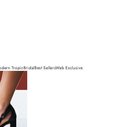
odern Tropic
Bridal
Best Sellers
Web Exclusive