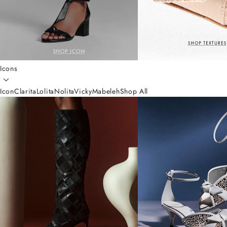
Icons
Icon
Clarita
Lolita
Nolita
Vicky
Mabeleh
Shop All