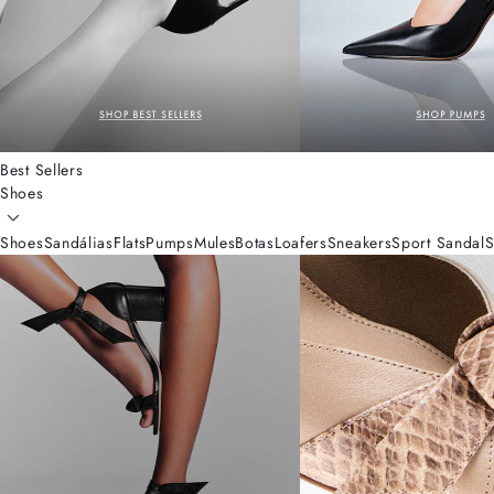
Best Sellers
Shoes
Shoes
Sandálias
Flats
Pumps
Mules
Botas
Loafers
Sneakers
Sport Sandal
S