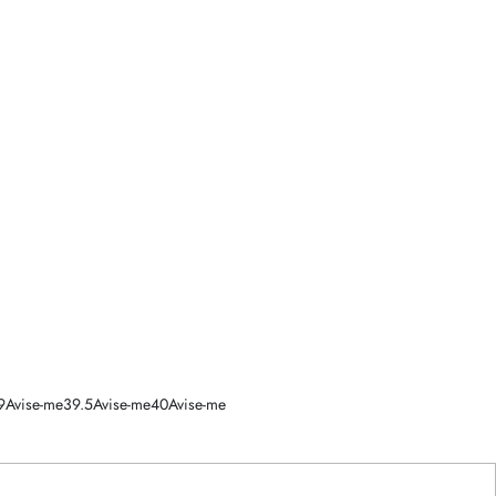
9
Avise-me
39.5
Avise-me
40
Avise-me