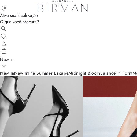
Ative sua localização
O que você procura?
New in
New In
New In
The Summer Escape
Midnight Bloom
Balance In Form
M