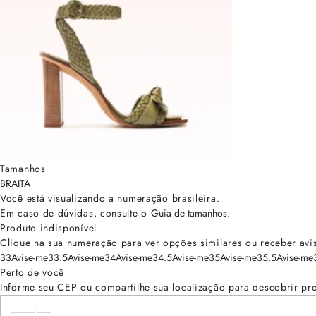
Tamanhos
BRA
ITA
Você está visualizando a numeração
brasileira
.
Em caso de dúvidas, consulte o
Guia de tamanhos
.
Produto indisponível
Clique na sua numeração para ver opções similares ou receber avi
33
Avise-me
33.5
Avise-me
34
Avise-me
34.5
Avise-me
35
Avise-me
35.5
Avise-me
Perto de você
Informe seu CEP ou compartilhe sua localização para descobrir pr