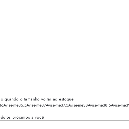
so quando o tamanho voltar ao estoque.
36
Avise-me
36.5
Avise-me
37
Avise-me
37.5
Avise-me
38
Avise-me
38.5
Avise-me
3
odutos próximos a você