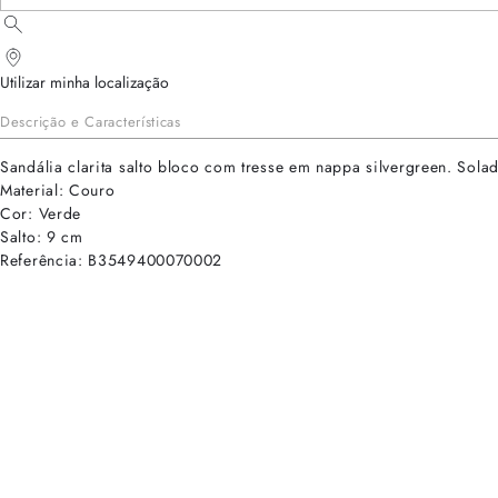
Utilizar minha localização
Descrição e Características
Sandália clarita salto bloco com tresse em nappa silvergreen. Sola
Material: Couro
Cor: Verde
Salto: 9 cm
Referência: B3549400070002
cadastre-se para receber as novidades de Alexandre Birman
Inscreva-se hoje e desbloqueie acesso prioritário a novidades e ofe
E-mail cadastrado com sucesso
Voltar
Ajuda e Suporte
Políticas de Privacidade
Central de Atendimento
Termos de Uso