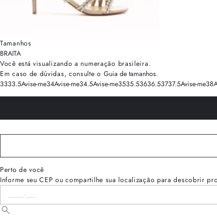
Tamanhos
BRA
ITA
Você está visualizando a numeração
brasileira
.
Em caso de dúvidas, consulte o
Guia de tamanhos
.
33
33.5
Avise-me
34
Avise-me
34.5
Avise-me
35
35.5
36
36.5
37
37.5
Avise-me
38
A
Perto de você
Informe seu CEP ou compartilhe sua localização para descobrir pr