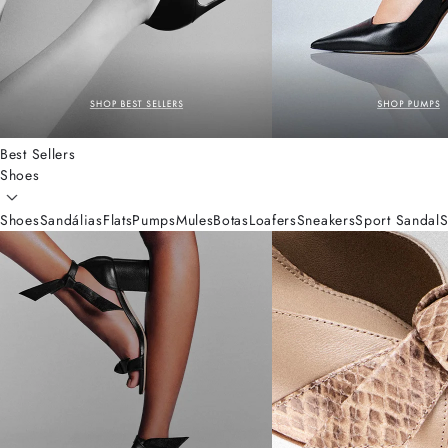
Best Sellers
Shoes
Shoes
Sandálias
Flats
Pumps
Mules
Botas
Loafers
Sneakers
Sport Sandal
S