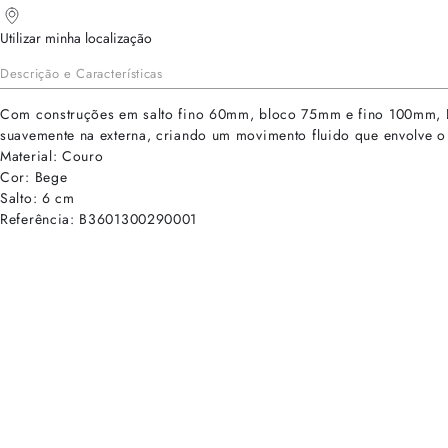
Utilizar minha localização
Descrição e Características
Com construções em salto fino 60mm, bloco 75mm e fino 100mm, Del
suavemente na externa, criando um movimento fluido que envolve o
Material: Couro
Cor: Bege
Salto: 6 cm
Referência: B3601300290001
cadastre-se para receber as novidades de Alexandre Birman
Inscreva-se hoje e desbloqueie acesso prioritário a novidades e ofe
E-mail cadastrado com sucesso
Voltar
Ajuda e Suporte
Políticas de Privacidade
Central de Atendimento
Termos de Uso