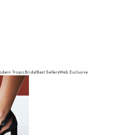
odern Tropic
Bridal
Best Sellers
Web Exclusive