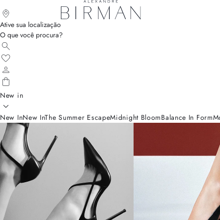
Ative sua localização
O que você procura?
New in
New In
New In
The Summer Escape
Midnight Bloom
Balance In Form
M