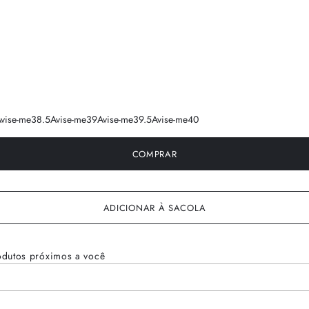
vise-me
38.5
Avise-me
39
Avise-me
39.5
Avise-me
40
COMPRAR
ADICIONAR À SACOLA
odutos próximos a você