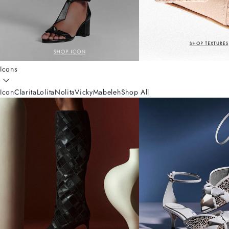
Icons
Icon
Clarita
Lolita
Nolita
Vicky
Mabeleh
Shop All