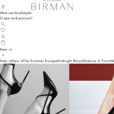
Ative sua localização
O que você procura?
New in
New In
New In
The Summer Escape
Midnight Bloom
Balance In Form
M