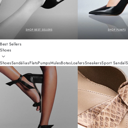
Best Sellers
Shoes
Shoes
Sandálias
Flats
Pumps
Mules
Botas
Loafers
Sneakers
Sport Sandal
S