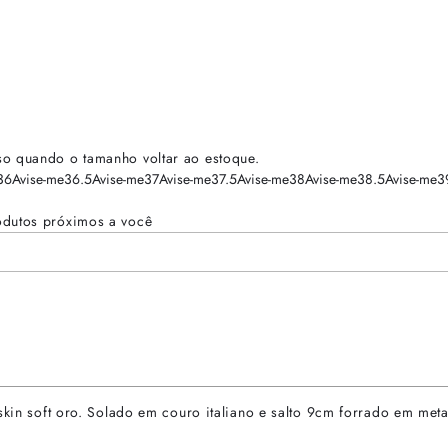
so quando o tamanho voltar ao estoque.
36
Avise-me
36.5
Avise-me
37
Avise-me
37.5
Avise-me
38
Avise-me
38.5
Avise-me
3
odutos próximos a você
skin soft oro. Solado em couro italiano e salto 9cm forrado em metal