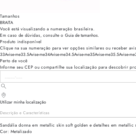
Tamanhos
BRA
ITA
Você está visualizando a numeração
brasileira
.
Em caso de dúvidas, consulte o
Guia de tamanhos
.
Produto indisponível
Clique na sua numeração para ver opções similares ou receber avi
33
Avise-me
33.5
Avise-me
34
Avise-me
34.5
Avise-me
35
Avise-me
35.5
Avise-me
Perto de você
Informe seu CEP ou compartilhe sua localização para descobrir pr
Utilizar minha localização
Descrição e Características
Sandália donna em metallic skin soft golden e detalhes em metallic 
Cor: Metalizado