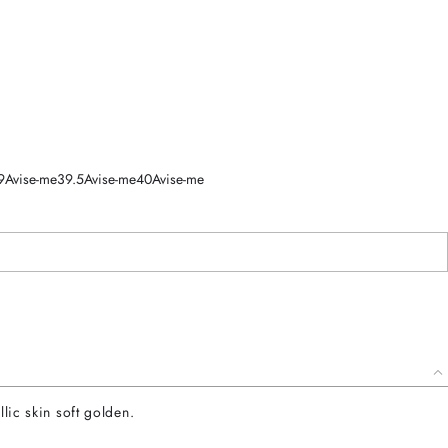
9
Avise-me
39.5
Avise-me
40
Avise-me
lic skin soft golden.