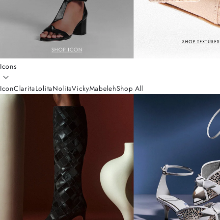
Icons
Icon
Clarita
Lolita
Nolita
Vicky
Mabeleh
Shop All