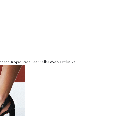
odern Tropic
Bridal
Best Sellers
Web Exclusive