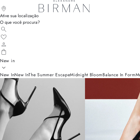
Ative sua localização
O que você procura?
New in
New In
New In
The Summer Escape
Midnight Bloom
Balance In Form
M