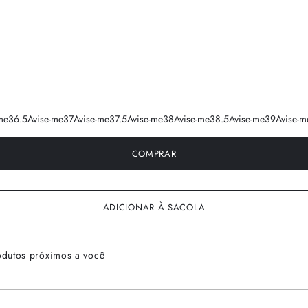
me
36.5
Avise-me
37
Avise-me
37.5
Avise-me
38
Avise-me
38.5
Avise-me
39
Avise-m
COMPRAR
ADICIONAR À SACOLA
odutos próximos a você