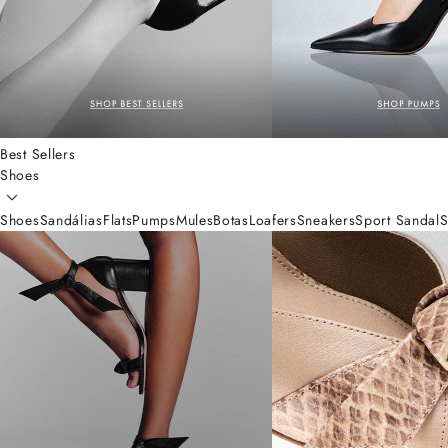
Best Sellers
Shoes
Shoes
Sandálias
Flats
Pumps
Mules
Botas
Loafers
Sneakers
Sport Sandal
S