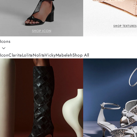
Icons
Icon
Clarita
Lolita
Nolita
Vicky
Mabeleh
Shop All