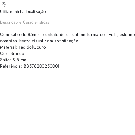
Utilizar minha localização
Descrição e Características
Com salto de 85mm e enfeite de cristal em forma de fivela, este mo
combina leveza visual com sofisticação.
Material: Tecido|Couro
Cor: Branco
Salto: 8,5 cm
Referência: B3578200250001
cadastre-se para receber as novidades de Alexandre Birman
Inscreva-se hoje e desbloqueie acesso prioritário a novidades e ofe
E-mail cadastrado com sucesso
Voltar
Ajuda e Suporte
Políticas de Privacidade
Central de Atendimento
Termos de Uso