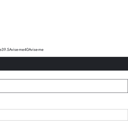
e
39.5
Avise-me
40
Avise-me