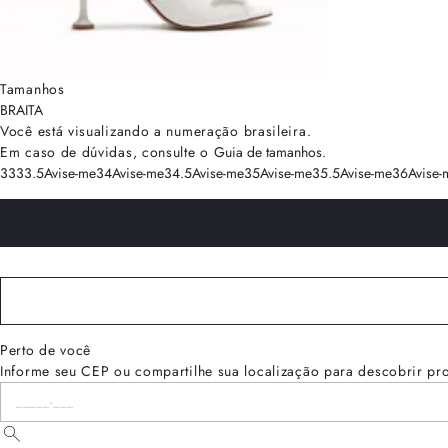
Tamanhos
BRA
ITA
Você está visualizando a numeração
brasileira
.
Em caso de dúvidas, consulte o
Guia de tamanhos
.
33
33.5
Avise-me
34
Avise-me
34.5
Avise-me
35
Avise-me
35.5
Avise-me
36
Avise-
Perto de você
Informe seu CEP ou compartilhe sua localização para descobrir pr