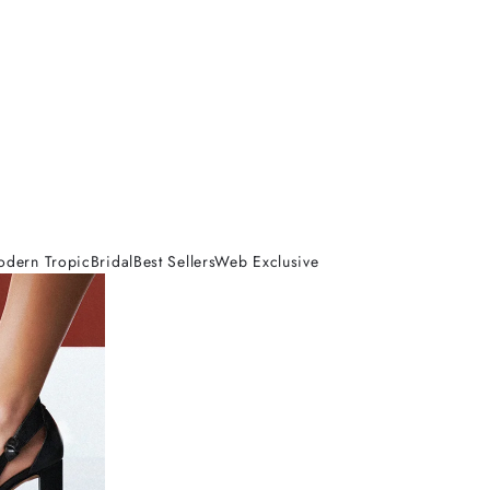
odern Tropic
Bridal
Best Sellers
Web Exclusive