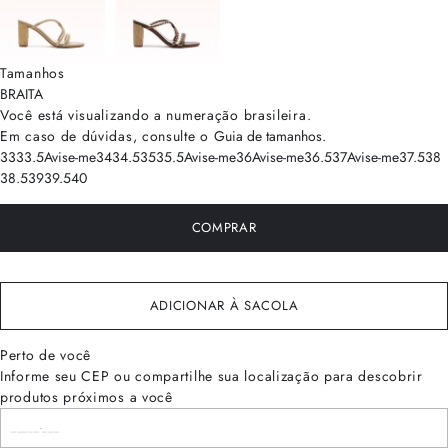
Tamanhos
BRA
ITA
Você está visualizando a numeração
brasileira
.
Em caso de dúvidas, consulte o
Guia de tamanhos
.
33
33.5
Avise-me
34
34.5
35
35.5
Avise-me
36
Avise-me
36.5
37
Avise-me
37.5
38
38.5
39
39.5
40
COMPRAR
ADICIONAR À SACOLA
Perto de você
Informe seu CEP ou compartilhe sua localização para descobrir
produtos próximos a você