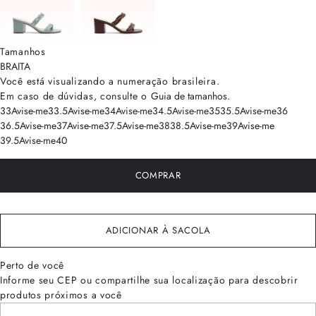
Tamanhos
BRA
ITA
Você está visualizando a numeração
brasileira
.
Em caso de dúvidas, consulte o
Guia de tamanhos
.
33
Avise-me
33.5
Avise-me
34
Avise-me
34.5
Avise-me
35
35.5
Avise-me
36
36.5
Avise-me
37
Avise-me
37.5
Avise-me
38
38.5
Avise-me
39
Avise-me
39.5
Avise-me
40
COMPRAR
ADICIONAR À SACOLA
Perto de você
Informe seu CEP ou compartilhe sua localização para descobrir
produtos próximos a você