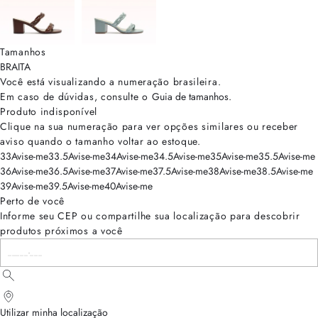
Tamanhos
BRA
ITA
Você está visualizando a numeração
brasileira
.
Em caso de dúvidas, consulte o
Guia de tamanhos
.
Produto indisponível
Clique na sua numeração para ver opções similares ou receber
aviso quando o tamanho voltar ao estoque.
33
Avise-me
33.5
Avise-me
34
Avise-me
34.5
Avise-me
35
Avise-me
35.5
Avise-me
36
Avise-me
36.5
Avise-me
37
Avise-me
37.5
Avise-me
38
Avise-me
38.5
Avise-me
39
Avise-me
39.5
Avise-me
40
Avise-me
Perto de você
Informe seu CEP ou compartilhe sua localização para descobrir
produtos próximos a você
Utilizar minha localização