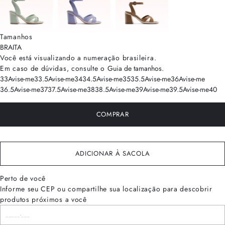
Tamanhos
BRA
ITA
Você está visualizando a numeração
brasileira
.
Em caso de dúvidas, consulte o
Guia de tamanhos
.
33
Avise-me
33.5
Avise-me
34
34.5
Avise-me
35
35.5
Avise-me
36
Avise-me
36.5
Avise-me
37
37.5
Avise-me
38
38.5
Avise-me
39
Avise-me
39.5
Avise-me
40
COMPRAR
ADICIONAR À SACOLA
Perto de você
Informe seu CEP ou compartilhe sua localização para descobrir
produtos próximos a você