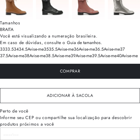
Tamanhos
BRA
ITA
Você está visualizando a numeração
brasileira
.
Em caso de dúvidas, consulte o
Guia de tamanhos
.
33
33.5
34
34.5
Avise-me
35
35.5
Avise-me
36
Avise-me
36.5
Avise-me
37
37.5
Avise-me
38
Avise-me
38.5
Avise-me
39
Avise-me
39.5
Avise-me
40
Avise-me
COMPRAR
ADICIONAR À SACOLA
Perto de você
Informe seu CEP ou compartilhe sua localização para descobrir
produtos próximos a você