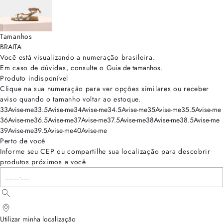
Tamanhos
BRA
ITA
Você está visualizando a numeração
brasileira
.
Em caso de dúvidas, consulte o
Guia de tamanhos
.
Produto indisponível
Clique na sua numeração para ver opções similares ou receber
aviso quando o tamanho voltar ao estoque.
33
Avise-me
33.5
Avise-me
34
Avise-me
34.5
Avise-me
35
Avise-me
35.5
Avise-me
36
Avise-me
36.5
Avise-me
37
Avise-me
37.5
Avise-me
38
Avise-me
38.5
Avise-me
39
Avise-me
39.5
Avise-me
40
Avise-me
Perto de você
Informe seu CEP ou compartilhe sua localização para descobrir
produtos próximos a você
Utilizar minha localização