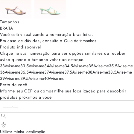
Tamanhos
BRA
ITA
Você está visualizando a numeração
brasileira
.
Em caso de dúvidas, consulte o
Guia de tamanhos
.
Produto indisponível
Clique na sua numeração para ver opções similares ou receber
aviso quando o tamanho voltar ao estoque.
33
Avise-me
33.5
Avise-me
34
Avise-me
34.5
Avise-me
35
Avise-me
35.5
Avise-me
36
Avise-me
36.5
Avise-me
37
Avise-me
37.5
Avise-me
38
Avise-me
38.5
Avise-me
39
Avise-me
39.5
Avise-me
40
Avise-me
Perto de você
Informe seu CEP ou compartilhe sua localização para descobrir
produtos próximos a você
Utilizar minha localização