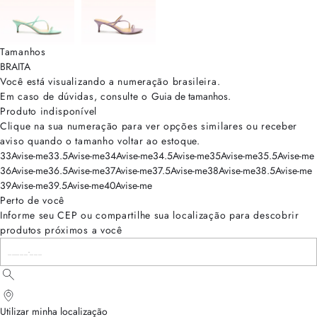
Tamanhos
BRA
ITA
Você está visualizando a numeração
brasileira
.
Em caso de dúvidas, consulte o
Guia de tamanhos
.
Produto indisponível
Clique na sua numeração para ver opções similares ou receber
aviso quando o tamanho voltar ao estoque.
33
Avise-me
33.5
Avise-me
34
Avise-me
34.5
Avise-me
35
Avise-me
35.5
Avise-me
36
Avise-me
36.5
Avise-me
37
Avise-me
37.5
Avise-me
38
Avise-me
38.5
Avise-me
39
Avise-me
39.5
Avise-me
40
Avise-me
Perto de você
Informe seu CEP ou compartilhe sua localização para descobrir
produtos próximos a você
Utilizar minha localização