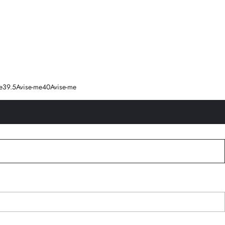
e
39.5
Avise-me
40
Avise-me