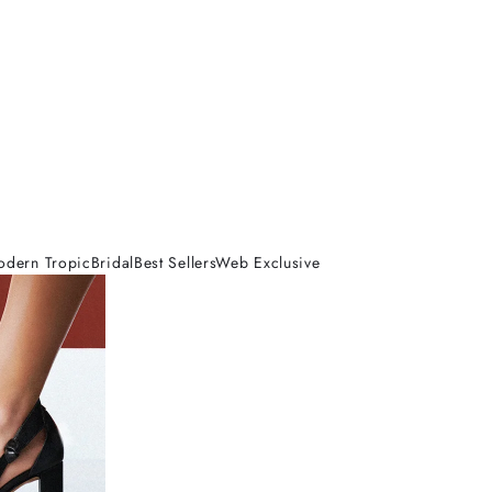
odern Tropic
Bridal
Best Sellers
Web Exclusive