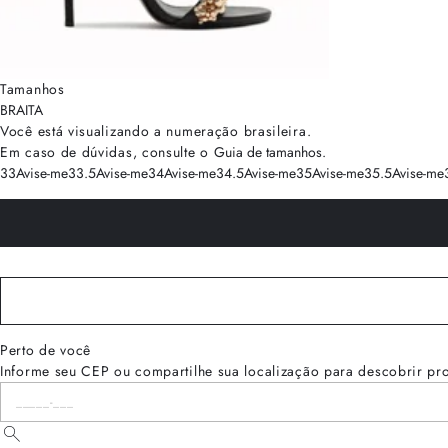
Tamanhos
BRA
ITA
Você está visualizando a numeração
brasileira
.
Em caso de dúvidas, consulte o
Guia de tamanhos
.
33
Avise-me
33.5
Avise-me
34
Avise-me
34.5
Avise-me
35
Avise-me
35.5
Avise-me
Perto de você
Informe seu CEP ou compartilhe sua localização para descobrir pr