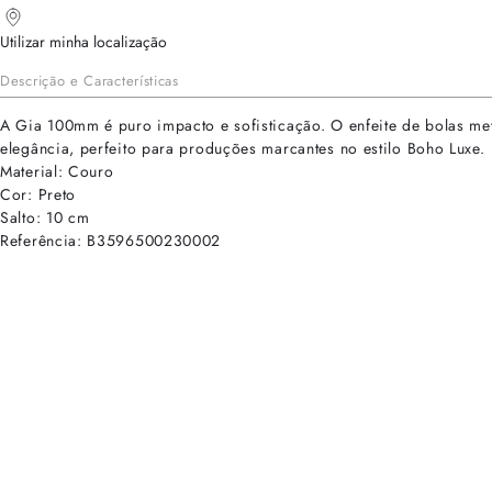
Utilizar minha localização
Descrição e Características
A Gia 100mm é puro impacto e sofisticação. O enfeite de bolas metá
elegância, perfeito para produções marcantes no estilo Boho Luxe.
Material: Couro
Cor: Preto
Salto: 10 cm
Referência: B3596500230002
cadastre-se para receber as novidades de Alexandre Birman
Inscreva-se hoje e desbloqueie acesso prioritário a novidades e ofe
E-mail cadastrado com sucesso
Voltar
Ajuda e Suporte
Políticas de Privacidade
Central de Atendimento
Termos de Uso