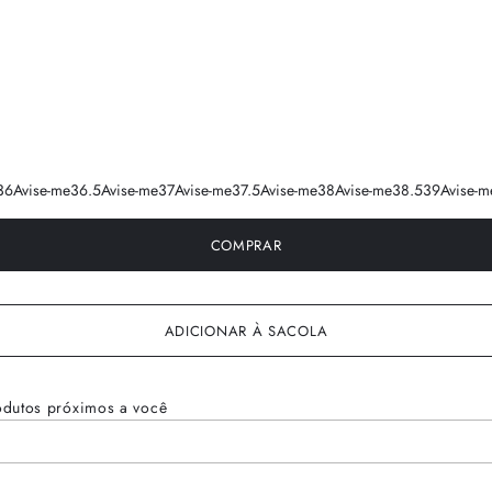
36
Avise-me
36.5
Avise-me
37
Avise-me
37.5
Avise-me
38
Avise-me
38.5
39
Avise-m
COMPRAR
ADICIONAR À SACOLA
odutos próximos a você