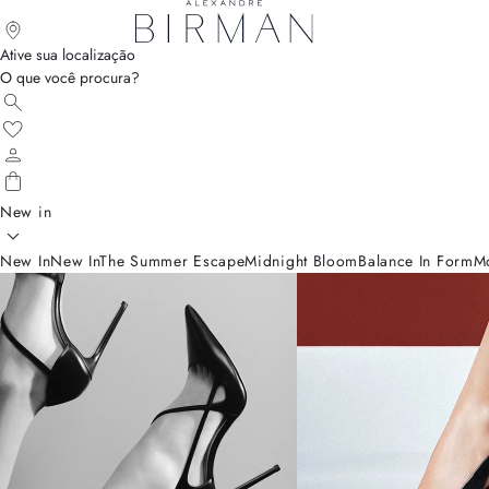
Ative sua localização
O que você procura?
New in
New In
New In
The Summer Escape
Midnight Bloom
Balance In Form
M