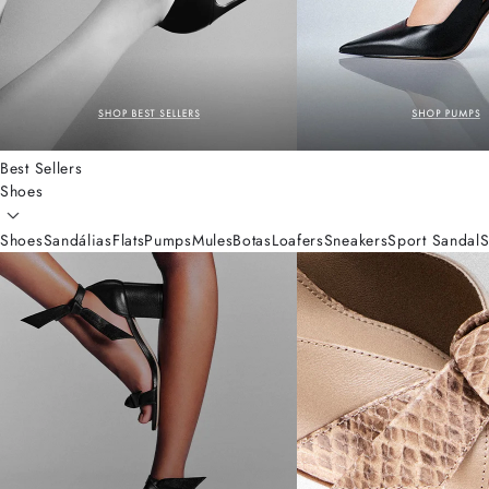
Best Sellers
Shoes
Shoes
Sandálias
Flats
Pumps
Mules
Botas
Loafers
Sneakers
Sport Sandal
S