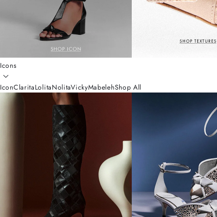
Icons
Icon
Clarita
Lolita
Nolita
Vicky
Mabeleh
Shop All