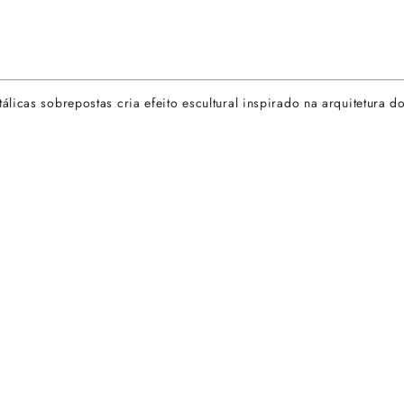
licas sobrepostas cria efeito escultural inspirado na arquitetura 
rtas especiais.