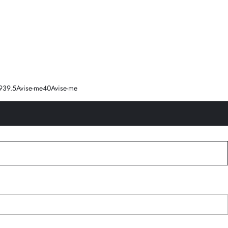
9
39.5
Avise-me
40
Avise-me