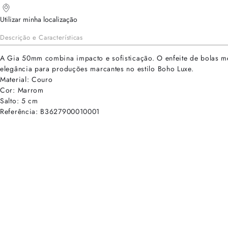
Utilizar minha localização
Descrição e Características
A Gia 50mm combina impacto e sofisticação. O enfeite de bolas met
elegância para produções marcantes no estilo Boho Luxe.
Material: Couro
Cor: Marrom
Salto: 5 cm
Referência: B3627900010001
cadastre-se para receber as novidades de Alexandre Birman
Inscreva-se hoje e desbloqueie acesso prioritário a novidades e ofe
E-mail cadastrado com sucesso
Voltar
Ajuda e Suporte
Políticas de Privacidade
Central de Atendimento
Termos de Uso