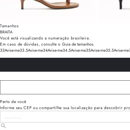
Tamanhos
BRA
ITA
Você está visualizando a numeração
brasileira
.
Em caso de dúvidas, consulte o
Guia de tamanhos
.
33
Avise-me
33.5
Avise-me
34
Avise-me
34.5
Avise-me
35
Avise-me
35.5
Avise-me
Perto de você
Informe seu CEP ou compartilhe sua localização para descobrir pr