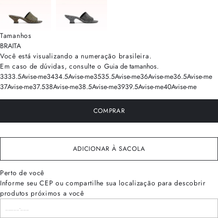
Tamanhos
BRA
ITA
Você está visualizando a numeração
brasileira
.
Em caso de dúvidas, consulte o
Guia de tamanhos
.
33
33.5
Avise-me
34
34.5
Avise-me
35
35.5
Avise-me
36
Avise-me
36.5
Avise-me
37
Avise-me
37.5
38
Avise-me
38.5
Avise-me
39
39.5
Avise-me
40
Avise-me
COMPRAR
ADICIONAR À SACOLA
Perto de você
Informe seu CEP ou compartilhe sua localização para descobrir
produtos próximos a você