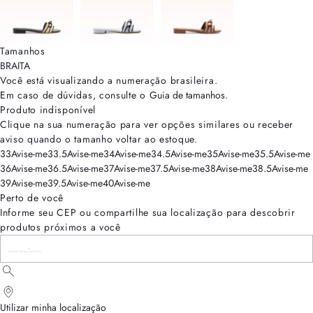
Tamanhos
BRA
ITA
Você está visualizando a numeração
brasileira
.
Em caso de dúvidas, consulte o
Guia de tamanhos
.
Produto indisponível
Clique na sua numeração para ver opções similares ou receber
aviso quando o tamanho voltar ao estoque.
33
Avise-me
33.5
Avise-me
34
Avise-me
34.5
Avise-me
35
Avise-me
35.5
Avise-me
36
Avise-me
36.5
Avise-me
37
Avise-me
37.5
Avise-me
38
Avise-me
38.5
Avise-me
39
Avise-me
39.5
Avise-me
40
Avise-me
Perto de você
Informe seu CEP ou compartilhe sua localização para descobrir
produtos próximos a você
Utilizar minha localização