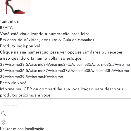
Tamanhos
BRA
ITA
Você está visualizando a numeração
brasileira
.
Em caso de dúvidas, consulte o
Guia de tamanhos
.
Produto indisponível
Clique na sua numeração para ver opções similares ou receber
aviso quando o tamanho voltar ao estoque.
33
Avise-me
33.5
Avise-me
34
Avise-me
34.5
Avise-me
35
Avise-me
35.5
Avise-me
36
Avise-me
36.5
Avise-me
37
Avise-me
37.5
Avise-me
38
Avise-me
38.5
Avise-me
39
Avise-me
39.5
Avise-me
40
Avise-me
Perto de você
Informe seu CEP ou compartilhe sua localização para descobrir
produtos próximos a você
Utilizar minha localização