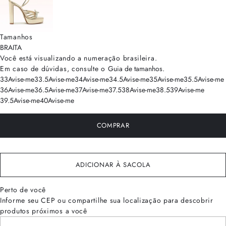
Tamanhos
BRA
ITA
Você está visualizando a numeração
brasileira
.
Em caso de dúvidas, consulte o
Guia de tamanhos
.
33
Avise-me
33.5
Avise-me
34
Avise-me
34.5
Avise-me
35
Avise-me
35.5
Avise-me
36
Avise-me
36.5
Avise-me
37
Avise-me
37.5
38
Avise-me
38.5
39
Avise-me
39.5
Avise-me
40
Avise-me
COMPRAR
ADICIONAR À SACOLA
Perto de você
Informe seu CEP ou compartilhe sua localização para descobrir
produtos próximos a você