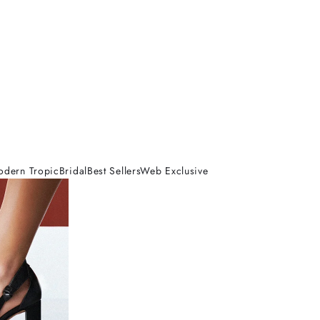
odern Tropic
Bridal
Best Sellers
Web Exclusive