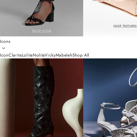
Icons
Icon
Clarita
Lolita
Nolita
Vicky
Mabeleh
Shop All