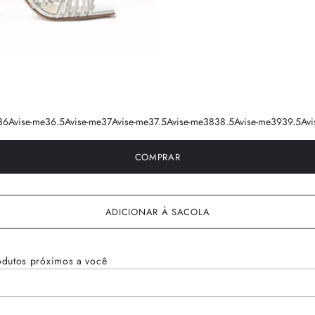
36
Avise-me
36.5
Avise-me
37
Avise-me
37.5
Avise-me
38
38.5
Avise-me
39
39.5
Avi
COMPRAR
ADICIONAR À SACOLA
odutos próximos a você