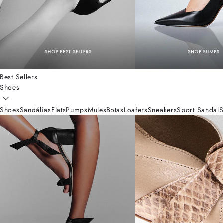
Best Sellers
Shoes
Shoes
Sandálias
Flats
Pumps
Mules
Botas
Loafers
Sneakers
Sport Sandal
S