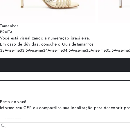
Tamanhos
BRA
ITA
Você está visualizando a numeração
brasileira
.
Em caso de dúvidas, consulte o
Guia de tamanhos
.
33
Avise-me
33.5
Avise-me
34
Avise-me
34.5
Avise-me
35
Avise-me
35.5
Avise-me
Perto de você
Informe seu CEP ou compartilhe sua localização para descobrir pr