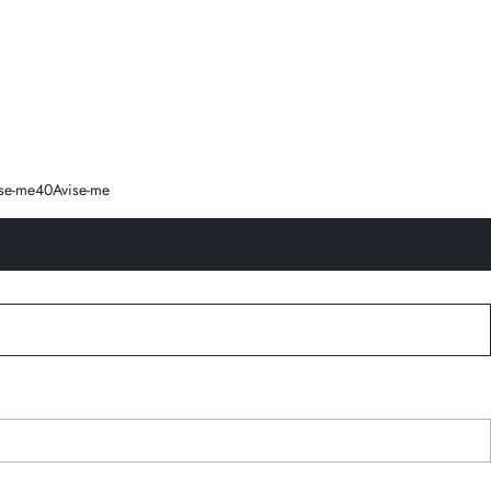
se-me
40
Avise-me