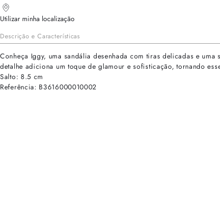
Utilizar minha localização
Descrição e Características
Conheça Iggy, uma sandália desenhada com tiras delicadas e uma sil
detalhe adiciona um toque de glamour e sofisticação, tornando es
Salto: 8.5 cm
Referência: B3616000010002
cadastre-se para receber as novidades de Alexandre Birman
Inscreva-se hoje e desbloqueie acesso prioritário a novidades e ofe
E-mail cadastrado com sucesso
Voltar
Ajuda e Suporte
Políticas de Privacidade
Central de Atendimento
Termos de Uso
Sobre
Nossas Lojas