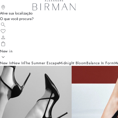
Ative sua localização
O que você procura?
New in
New In
New In
The Summer Escape
Midnight Bloom
Balance In Form
M