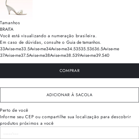
Tamanhos
BRA
ITA
Você está visualizando a numeração
brasileira
.
Em caso de dúvidas, consulte o
Guia de tamanhos
.
33
Avise-me
33.5
Avise-me
34
Avise-me
34.5
35
35.5
36
36.5
Avise-me
37
Avise-me
37.5
Avise-me
38
Avise-me
38.5
39
Avise-me
39.5
40
COMPRAR
ADICIONAR À SACOLA
Perto de você
Informe seu CEP ou compartilhe sua localização para descobrir
produtos próximos a você