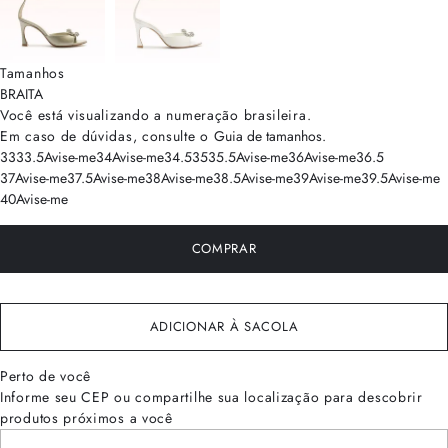
Tamanhos
BRA
ITA
Você está visualizando a numeração
brasileira
.
Em caso de dúvidas, consulte o
Guia de tamanhos
.
33
33.5
Avise-me
34
Avise-me
34.5
35
35.5
Avise-me
36
Avise-me
36.5
37
Avise-me
37.5
Avise-me
38
Avise-me
38.5
Avise-me
39
Avise-me
39.5
Avise-me
40
Avise-me
COMPRAR
ADICIONAR À SACOLA
Perto de você
Informe seu CEP ou compartilhe sua localização para descobrir
produtos próximos a você