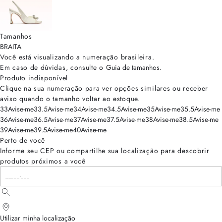
Tamanhos
BRA
ITA
Você está visualizando a numeração
brasileira
.
Em caso de dúvidas, consulte o
Guia de tamanhos
.
Produto indisponível
Clique na sua numeração para ver opções similares ou receber
aviso quando o tamanho voltar ao estoque.
33
Avise-me
33.5
Avise-me
34
Avise-me
34.5
Avise-me
35
Avise-me
35.5
Avise-me
36
Avise-me
36.5
Avise-me
37
Avise-me
37.5
Avise-me
38
Avise-me
38.5
Avise-me
39
Avise-me
39.5
Avise-me
40
Avise-me
Perto de você
Informe seu CEP ou compartilhe sua localização para descobrir
produtos próximos a você
Utilizar minha localização