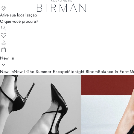
Ative sua localização
O que você procura?
New in
New In
New In
The Summer Escape
Midnight Bloom
Balance In Form
M