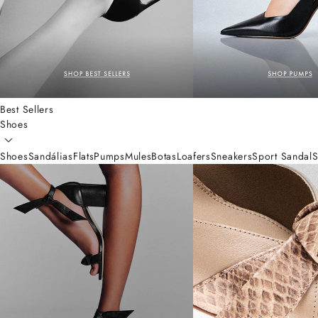
Best Sellers
Shoes
Shoes
Sandálias
Flats
Pumps
Mules
Botas
Loafers
Sneakers
Sport Sandal
S