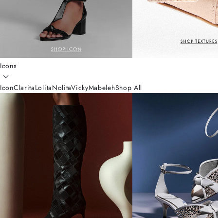
Icons
Icon
Clarita
Lolita
Nolita
Vicky
Mabeleh
Shop All