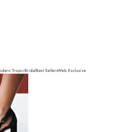
odern Tropic
Bridal
Best Sellers
Web Exclusive