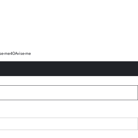
se-me
40
Avise-me