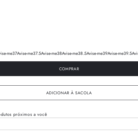
vise-me
37
Avise-me
37.5
Avise-me
38
Avise-me
38.5
Avise-me
39
Avise-me
39.5
Avi
COMPRAR
ADICIONAR À SACOLA
odutos próximos a você