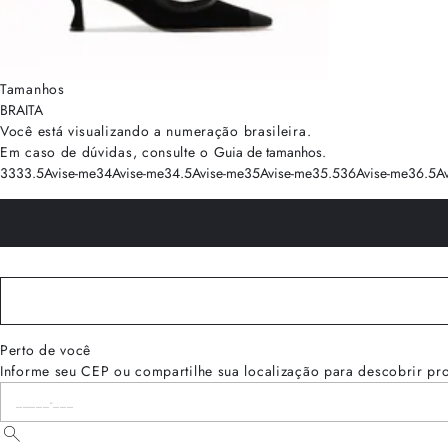
Tamanhos
BRA
ITA
Você está visualizando a numeração
brasileira
.
Em caso de dúvidas, consulte o
Guia de tamanhos
.
33
33.5
Avise-me
34
Avise-me
34.5
Avise-me
35
Avise-me
35.5
36
Avise-me
36.5
A
Perto de você
Informe seu CEP ou compartilhe sua localização para descobrir pr