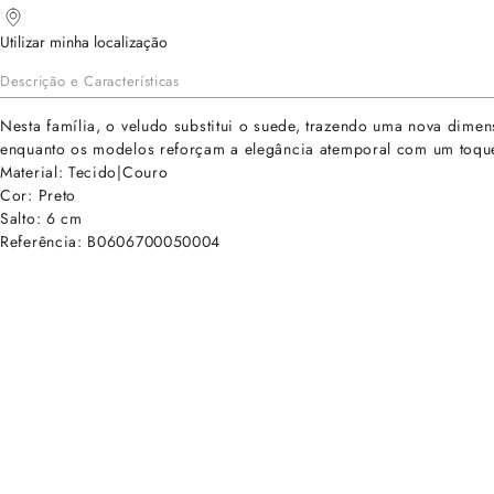
Utilizar minha localização
Descrição e Características
Nesta família, o veludo substitui o suede, trazendo uma nova dime
enquanto os modelos reforçam a elegância atemporal com um toqu
Material: Tecido|Couro
Cor: Preto
Salto: 6 cm
Referência: B0606700050004
cadastre-se para receber as novidades de Alexandre Birman
Inscreva-se hoje e desbloqueie acesso prioritário a novidades e ofe
E-mail cadastrado com sucesso
Voltar
Ajuda e Suporte
Políticas de Privacidade
Central de Atendimento
Termos de Uso