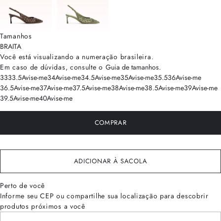
Tamanhos
BRA
ITA
Você está visualizando a numeração
brasileira
.
Em caso de dúvidas, consulte o
Guia de tamanhos
.
33
33.5
Avise-me
34
Avise-me
34.5
Avise-me
35
Avise-me
35.5
36
Avise-me
36.5
Avise-me
37
Avise-me
37.5
Avise-me
38
Avise-me
38.5
Avise-me
39
Avise-me
39.5
Avise-me
40
Avise-me
COMPRAR
ADICIONAR À SACOLA
Perto de você
Informe seu CEP ou compartilhe sua localização para descobrir
produtos próximos a você