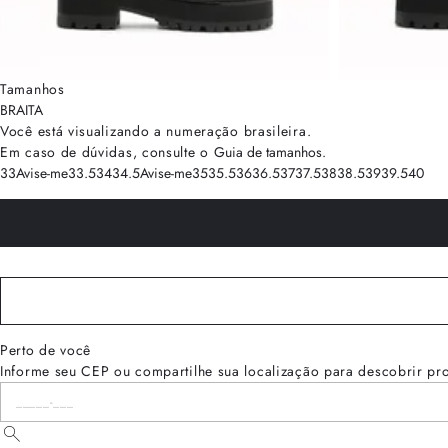
Tamanhos
BRA
ITA
Você está visualizando a numeração
brasileira
.
Em caso de dúvidas, consulte o
Guia de tamanhos
.
33
Avise-me
33.5
34
34.5
Avise-me
35
35.5
36
36.5
37
37.5
38
38.5
39
39.5
40
Perto de você
Informe seu CEP ou compartilhe sua localização para descobrir pr