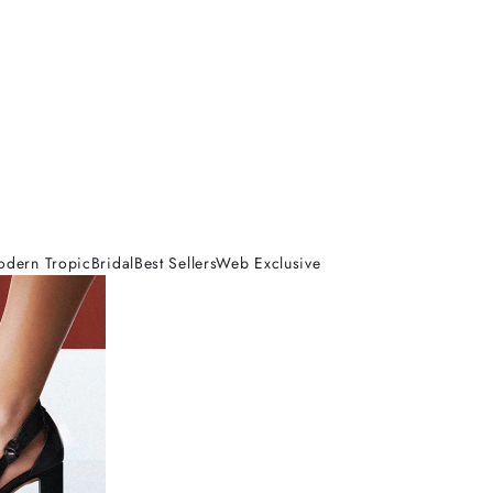
odern Tropic
Bridal
Best Sellers
Web Exclusive