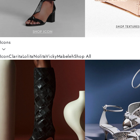
Icons
Icon
Clarita
Lolita
Nolita
Vicky
Mabeleh
Shop All