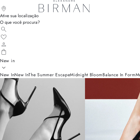
Ative sua localização
O que você procura?
New in
New In
New In
The Summer Escape
Midnight Bloom
Balance In Form
M