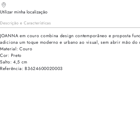
Utilizar minha localização
Descrição e Características
JOANNA em couro combina design contemporâneo e proposta funciona
adiciona um toque moderno e urbano ao visual, sem abrir mão do c
Material: Couro
Cor: Preto
Salto: 4,5 cm
Referência: B3624600020003
cadastre-se para receber as novidades de Alexandre Birman
Inscreva-se hoje e desbloqueie acesso prioritário a novidades e ofe
E-mail cadastrado com sucesso
Voltar
Ajuda e Suporte
Políticas de Privacidade
Central de Atendimento
Termos de Uso