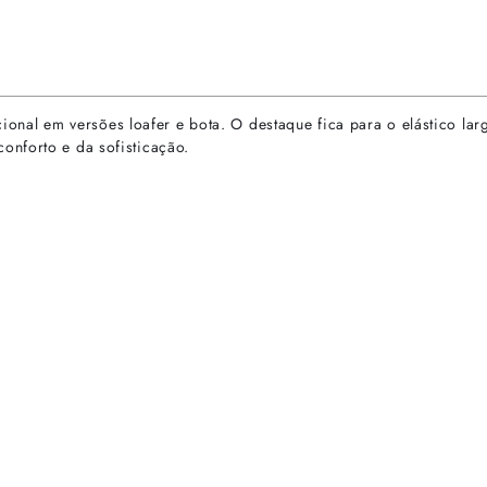
l em versões loafer e bota. O destaque fica para o elástico larg
onforto e da sofisticação.
rtas especiais.