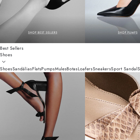
Best Sellers
Shoes
Shoes
Sandálias
Flats
Pumps
Mules
Botas
Loafers
Sneakers
Sport Sandal
S