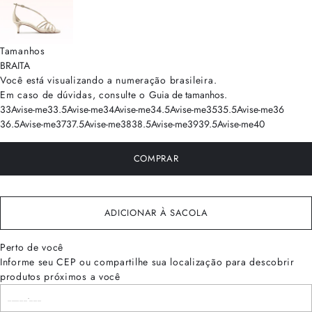
Tamanhos
BRA
ITA
Você está visualizando a numeração
brasileira
.
Em caso de dúvidas, consulte o
Guia de tamanhos
.
33
Avise-me
33.5
Avise-me
34
Avise-me
34.5
Avise-me
35
35.5
Avise-me
36
36.5
Avise-me
37
37.5
Avise-me
38
38.5
Avise-me
39
39.5
Avise-me
40
COMPRAR
ADICIONAR À SACOLA
Perto de você
Informe seu CEP ou compartilhe sua localização para descobrir
produtos próximos a você