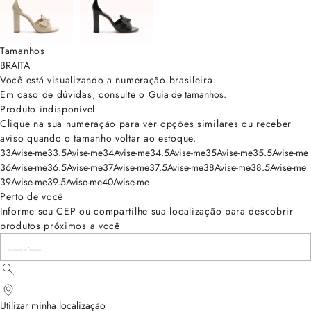
Tamanhos
BRA
ITA
Você está visualizando a numeração
brasileira
.
Em caso de dúvidas, consulte o
Guia de tamanhos
.
Produto indisponível
Clique na sua numeração para ver opções similares ou receber
aviso quando o tamanho voltar ao estoque.
33
Avise-me
33.5
Avise-me
34
Avise-me
34.5
Avise-me
35
Avise-me
35.5
Avise-me
36
Avise-me
36.5
Avise-me
37
Avise-me
37.5
Avise-me
38
Avise-me
38.5
Avise-me
39
Avise-me
39.5
Avise-me
40
Avise-me
Perto de você
Informe seu CEP ou compartilhe sua localização para descobrir
produtos próximos a você
Utilizar minha localização