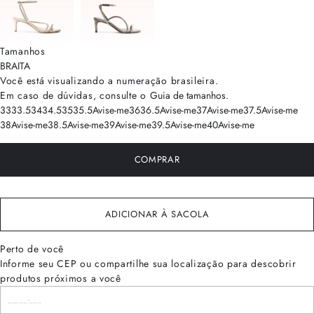
Tamanhos
BRA
ITA
Você está visualizando a numeração
brasileira
.
Em caso de dúvidas, consulte o
Guia de tamanhos
.
33
33.5
34
34.5
35
35.5
Avise-me
36
36.5
Avise-me
37
Avise-me
37.5
Avise-me
38
Avise-me
38.5
Avise-me
39
Avise-me
39.5
Avise-me
40
Avise-me
COMPRAR
ADICIONAR À SACOLA
Perto de você
Informe seu CEP ou compartilhe sua localização para descobrir
produtos próximos a você