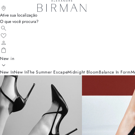
Ative sua localização
O que você procura?
New in
New In
New In
The Summer Escape
Midnight Bloom
Balance In Form
M