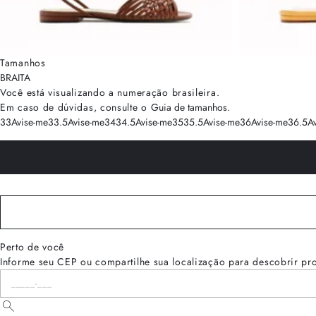
Tamanhos
BRA
ITA
Você está visualizando a numeração
brasileira
.
Em caso de dúvidas, consulte o
Guia de tamanhos
.
33
Avise-me
33.5
Avise-me
34
34.5
Avise-me
35
35.5
Avise-me
36
Avise-me
36.5
A
Perto de você
Informe seu CEP ou compartilhe sua localização para descobrir pr