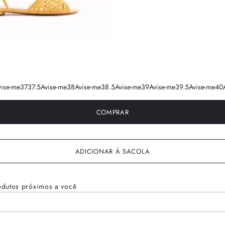
vise-me
37
37.5
Avise-me
38
Avise-me
38.5
Avise-me
39
Avise-me
39.5
Avise-me
40
COMPRAR
ADICIONAR À SACOLA
odutos próximos a você