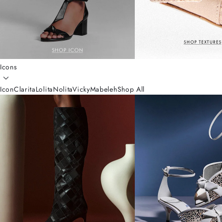
Icons
Icon
Clarita
Lolita
Nolita
Vicky
Mabeleh
Shop All