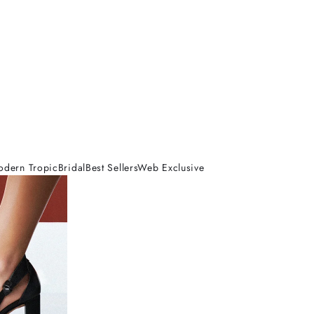
odern Tropic
Bridal
Best Sellers
Web Exclusive