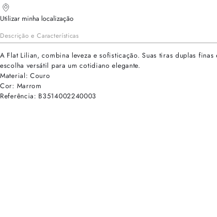
Utilizar minha localização
Descrição e Características
A Flat Lilian, combina leveza e sofisticação. Suas tiras duplas fin
escolha versátil para um cotidiano elegante.
Material: Couro
Cor: Marrom
Referência: B3514002240003
cadastre-se para receber as novidades de Alexandre Birman
Inscreva-se hoje e desbloqueie acesso prioritário a novidades e ofe
E-mail cadastrado com sucesso
Voltar
Ajuda e Suporte
Políticas de Privacidade
Central de Atendimento
Termos de Uso
Sobre