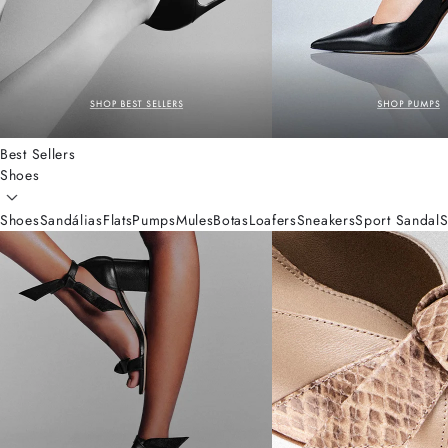
Best Sellers
Shoes
Shoes
Sandálias
Flats
Pumps
Mules
Botas
Loafers
Sneakers
Sport Sandal
S