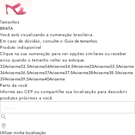
Tamanhos
BRA
ITA
Você está visualizando a numeração
brasileira
.
Em caso de dúvidas, consulte o
Guia de tamanhos
.
Produto indisponível
Clique na sua numeração para ver opções similares ou receber
aviso quando o tamanho voltar ao estoque.
33
Avise-me
33.5
Avise-me
34
Avise-me
34.5
Avise-me
35
Avise-me
35.5
Avise-me
36
Avise-me
36.5
Avise-me
37
Avise-me
37.5
Avise-me
38
Avise-me
38.5
Avise-me
39
Avise-me
39.5
Avise-me
40
Avise-me
Perto de você
Informe seu CEP ou compartilhe sua localização para descobrir
produtos próximos a você
Utilizar minha localização