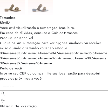
Tamanhos
BRA
ITA
Você está visualizando a numeração
brasileira
.
Em caso de dúvidas, consulte o
Guia de tamanhos
.
Produto indisponível
Clique na sua numeração para ver opções similares ou receber
aviso quando o tamanho voltar ao estoque.
33
Avise-me
33.5
Avise-me
34
Avise-me
34.5
Avise-me
35
Avise-me
35.5
Avise-me
36
Avise-me
36.5
Avise-me
37
Avise-me
37.5
Avise-me
38
Avise-me
38.5
Avise-me
39
Avise-me
39.5
Avise-me
40
Avise-me
Perto de você
Informe seu CEP ou compartilhe sua localização para descobrir
produtos próximos a você
Utilizar minha localização